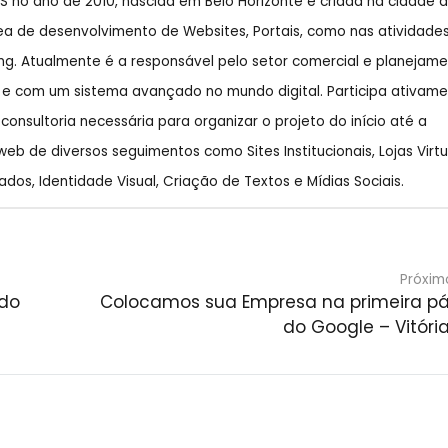
S no ano de 2010, nascida em Belo Horizonte e criada na cidade 
rea de desenvolvimento de Websites, Portais, como nas atividade
g. Atualmente é a responsável pelo setor comercial e planejame
 e com um sistema avançado no mundo digital. Participa ativam
nsultoria necessária para organizar o projeto do início até a
b de diversos seguimentos como Sites Institucionais, Lojas Virtu
ados, Identidade Visual, Criação de Textos e Mídias Sociais.
Próxim
 do
Colocamos sua Empresa na primeira p
do Google – Vitória