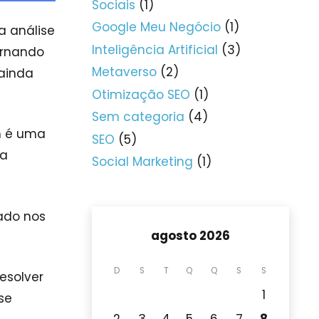
Sociais
(1)
Google Meu Negócio
(1)
a análise
Inteligência Artificial
(3)
ornando
Metaverso
(2)
ainda
Otimização SEO
(1)
Sem categoria
(4)
m é uma
SEO
(5)
 a
Social Marketing
(1)
eado nos
agosto 2026
D
S
T
Q
Q
S
S
esolver
1
se
2
3
4
5
6
7
8