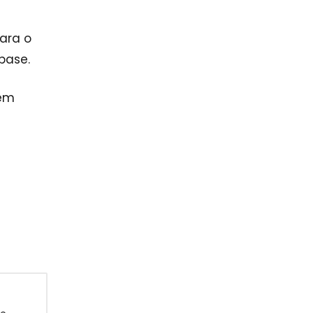
ara o
base.
bém