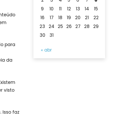
9
10
11
12
13
14
15
onteúdo
16
17
18
19
20
21
22
 em
23
24
25
26
27
28
29
30
31
do para
« abr
eia da
Existem
r visto
 Isso faz