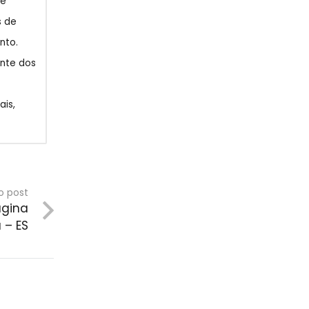
de
s de
nto.
ente dos
ais,
o post
ágina
 – ES