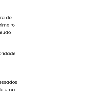
pra do
imeiro,
teúdo
oridade
ressados
 de uma